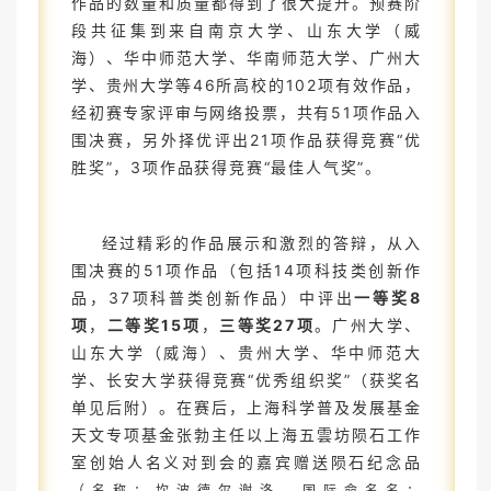
作品的数量和质量都得到了很大提升。预赛阶
段共征集到来自南京大学、山东大学（威
海）、华中师范大学、华南师范大学、广州大
学、贵州大学等46所高校的102项有效作品，
经初赛专家评审与网络投票，共有51项作品入
围决赛，另外择优评出21项作品获得竞赛“优
胜奖”，3项作品获得竞赛“最佳人气奖”。
经过精彩的作品展示和激烈的答辩，从入
围决赛的51项作品（包括14项科技类创新作
品，37项科普类创新作品）中评出
一等奖8
项
，
二等奖15项
，
三等奖27项
。广州大学、
山东大学（威海）、贵州大学、华中师范大
学、长安大学获得竞赛“优秀组织奖”（获奖名
单见后附）。在赛后，上海科学普及发展基金
天文专项基金张勃主任以上海五雲坊陨石工作
室创始人名义对到会的嘉宾赠送陨石纪念品
（名称：
坎波德尔谢洛，国际命名名：