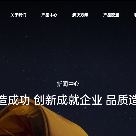
关于我们
产品中心
解决方案
产品配置
新
闻
中
心
造
成
功
创
新
成
就
企
业
品
质