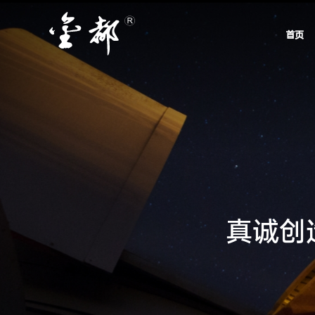
首页
真
诚
创