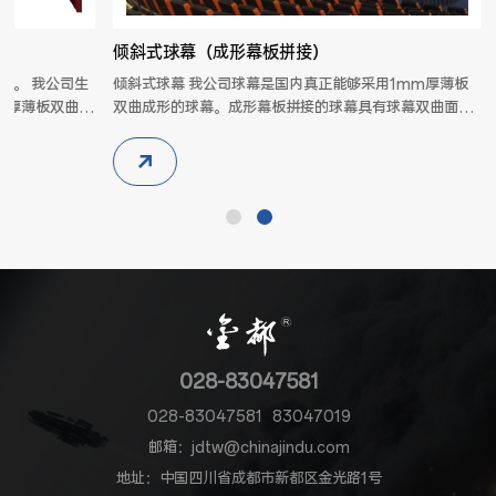
倾斜式球幕（成形幕板拼接）
公司生
倾斜式球幕 我公司球幕是国内真正能够采用1mm厚薄板
m厚薄板双曲成
双曲成形的球幕。成形幕板拼接的球幕具有球幕双曲面成
曲面成形的特
形的特点。每一块球幕的幕板都是整个设计球体的一部
一部分，拼接
分，拼接出来的球幕形状规则，无非成形板拼接球幕的“过
的“过渡直
渡直线”，球幕的拼接接缝数量仅为非成型板拼接球幕的
幕的...
1/3。球幕更显完整。 球幕色泽均匀一致...
028-83047581
028-83047581
83047019
邮箱：jdtw@chinajindu.com
地址：中国四川省成都市新都区金光路1号