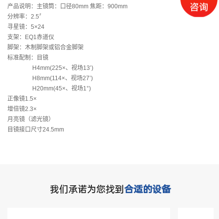
产品说明：主镜筒：口径80mm 焦距：900mm
分辨率：2.5〞
寻星镜：5×24
支架：EQ1赤道仪
脚架：木制脚架或铝合金脚架
标准配制：目镜
H4mm(225×、视场13’)
H8mm(114×、视场27’)
H20mm(45×、视场1°)
正像镜1.5×
增倍镜2.3×
月亮镜（滤光镜）
目镜接口尺寸24.5mm
我们承诺为您找到
合适的设备