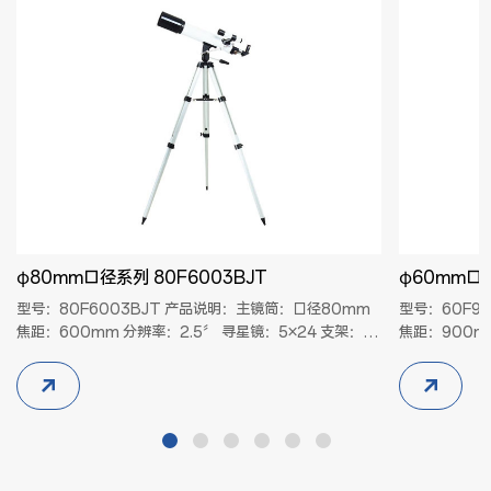
φ80mm口径系列 80F6003BJT
φ60mm口径
型号：80F6003BJT 产品说明：主镜筒：口径80mm
型号：60F9
焦距：600mm 分辨率：2.5〞 寻星镜：5×24 支架：T
焦距：900m
型支架或U型支架 脚架：木制脚架或铝合金脚架 标准配
支架或U型支
制：目镜 H4mm(150×、视场18’)
目镜 H4
H8mm(75×、视场37’) H20mm(30×、视场
H8mm(11
1.5°) ...
40’)正像镜：1