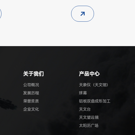
制脚架或铝合金脚架 标准配
H4mm(150×、视场18’)
H8mm(75×、视场37’)
H20mm(30×、视场1.5°) ...
关于我们
产品中心
公司概况
天象仪（天文馆）
发展历程
球幕
荣誉资质
铝板双曲成形加工
企业文化
天文台
天文望远镜
太阳历广场