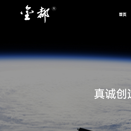
首页
真
诚
创