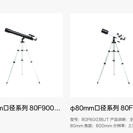
φ80mm口径系列 80F9003GLU
型号：80F6003BJT 产品说明：主镜筒：口径
80mm 焦距：600mm 分辨率：2.
镜：5×24 支架：T型支架或U型支