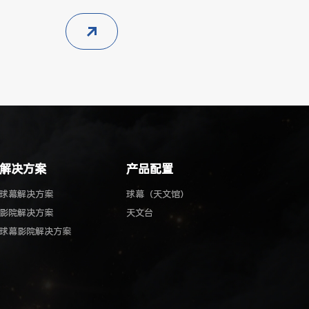
制：目镜
脚架或铝合金脚架 标准配制：目镜
铝合金脚架 标准
PL12.5mm(125×、视场20’)
H4mm
PL25mm(50×、视场45) 正像镜1.5× 增倍镜
H8mm(
2.3× 月...
H20mm
解决方案
产品配置
球幕解决方案
球幕（天文馆）
影院解决方案
天文台
球幕影院解决方案