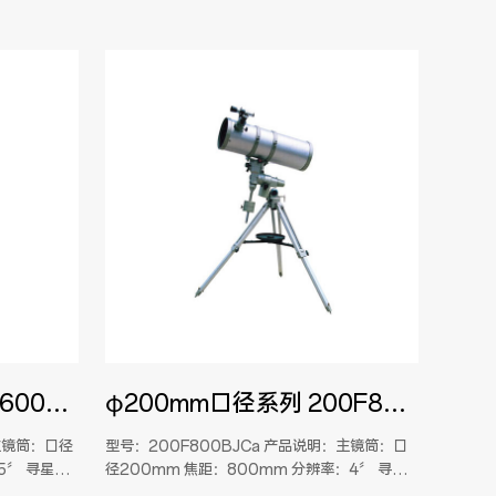
φ80mm口径系列 80F6003BJT
φ200mm口径系列 200F800BJCa
型号：200F800BJCa 产品说明：主镜筒：口
型号：60F90
5〞 寻星
径200mm 焦距：800mm 分辨率：4〞 寻星
60mm 焦距
架 脚架：木
镜：6×30 支架：EQ2或EQ3赤道仪 脚架：木制
镜：5×24 支架：EQ1赤道仪 