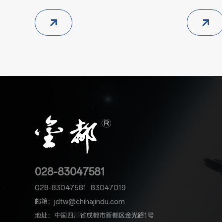
金脚架标准配制：目镜
H4mm(200×、视场14’)
H8mm(100×、视场30’)
H20mm(40×、视场45’)正像镜：1.5×增倍镜：
2...
028-83047581
028-83047581
83047019
邮箱：jdtw@chinajindu.com
地址：中国四川省成都市新都区金光路1号