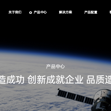
关于我们
产品中心
解决方案
产品配置
产
品
中
心
造
成
功
创
新
成
就
企
业
品
质