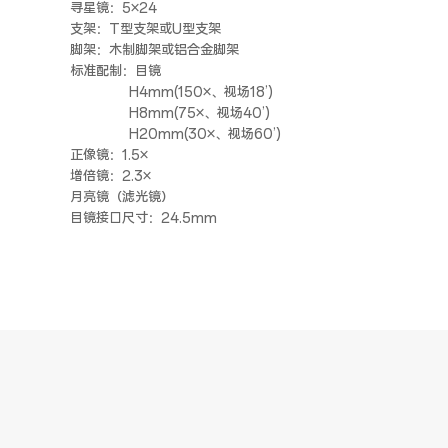
寻星镜：5×24
支架：T型支架或U型支架
脚架：木制脚架或铝合金脚架
标准配制：目镜
H4mm(150×、视场18’)
H8mm(75×、视场40’)
H20mm(30×、视场60’)
正像镜：1.5×
增倍镜：2.3×
月亮镜（滤光镜）
目镜接口尺寸：24.5mm