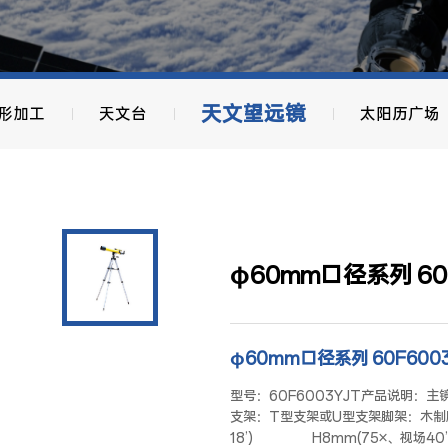
天文望远镜
形加工
天文台
太阳历广场
φ60mm口径系列 60F
φ60mm口径系列 60F600
型号：60F6003YJT产品说明：主
支架：T型支架或U型支架脚架：木
18’) H8mm(75×、视场40’