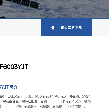
宣传资料下载
6003YJT
3YJT简介
镜筒：口径60mm 焦距：600mm分辨率：4.3〞寻星镜：5×24
制脚架或铝合金脚架标准配制：目镜 H4mm(150×、视场
) H20mm(30×、视场60’)正像镜：1.5×增倍镜：...